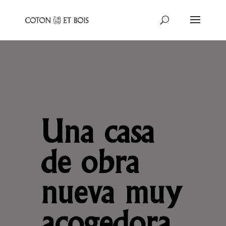
Una casa
de obra
nueva muy