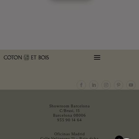
Showroom Barcelona
C/Brusi, 15
Barcelona 08006
935 90 14 64
Oficinas Madrid
Calle Velázquez 71 – Bajo dcha