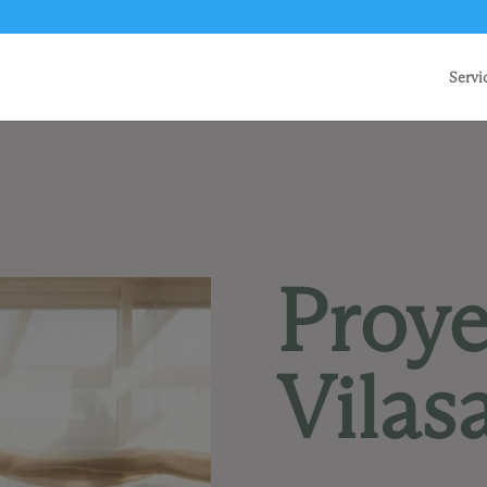
Servi
Proye
Vilas