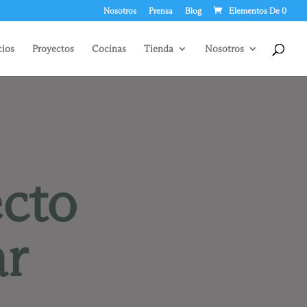
Nosotros
Prensa
Blog
Elementos De 0
cios
Proyectos
Cocinas
Tienda
Nosotros
cto
ar